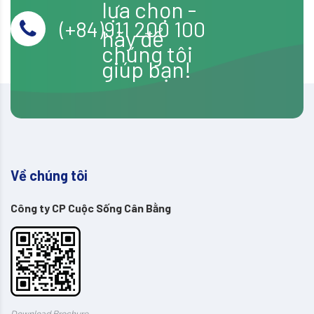
lựa chọn -
(+84)911 200 100
hãy để
chúng tôi
giúp bạn!
Về chúng tôi
Công ty CP Cuộc Sống Cân Bằng
Download Brochure