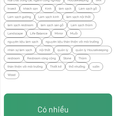
hóa chât trong các ngành công nghiệp
Housekeeping
IIRR
Insect
khách sạn
Kính
làm sạch
Làm sạch gỗ
Làm sạch gương
Làm sạch kính
làm sạch nội thất
làm sạch restroom
làm sạch sàn gỗ
Làm sạch thảm
Landscape
Life Balance
Mirror
Muỗi
nguyên liệu làm sạch
nguyên liệu thân thiện với môi trường
nhân sự làm sạch
nội thất
quản lý
quản lý Housekeeping
restroom
Restroom công cộng
Stone
Thảm
thân thiện với môi trường
Thiết kế
thổ nhưỡng
vườn
Wood
Có nhiều