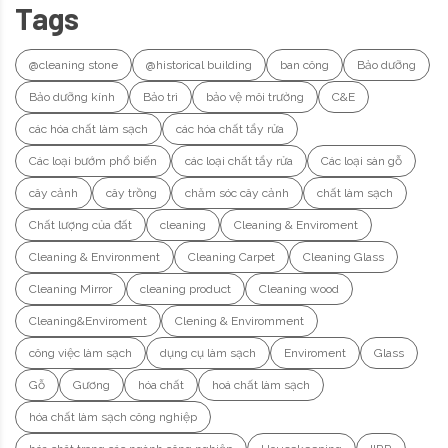
Tags
@cleaning stone
@historical building
ban công
Bảo dưỡng
Bảo dưỡng kính
Bảo trì
bảo vệ môi trường
C&E
các hóa chất làm sạch
các hóa chất tẩy rửa
Các loại bướm phổ biến
các loại chất tẩy rửa
Các loại sàn gỗ
cây cảnh
cây trồng
chăm sóc cây cảnh
chất làm sạch
Chất lượng của đất
cleaning
Cleaning & Enviroment
Cleaning & Environment
Cleaning Carpet
Cleaning Glass
Cleaning Mirror
cleaning product
Cleaning wood
Cleaning&Enviroment
Clening & Enviromment
công việc làm sạch
dụng cụ làm sạch
Enviroment
Glass
Gỗ
Gương
hóa chất
hoá chất làm sạch
hóa chất làm sạch công nghiệp