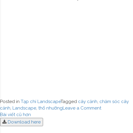
c
q
Posted in
Tạp chí Landscape
Tagged
cây cảnh
,
chăm sóc cây
on
cảnh
,
Landscape
,
thổ nhưỡng
Leave a Comment
Điều
LANDSCAPE
Bài viết cũ hơn
MAGAZINE
Download here
hướng
|