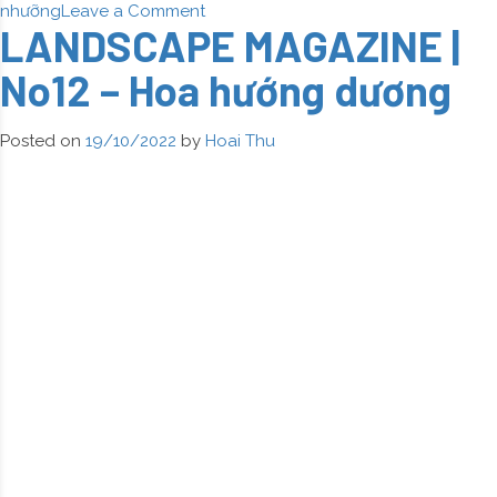
on
nhưỡng
Leave a Comment
LANDSCAPE MAGAZINE |
LANDSCAPE
MAGAZINE
No12 – Hoa hướng dương
|
No13
–
Posted on
19/10/2022
by
Hoai Thu
Hoa
trà