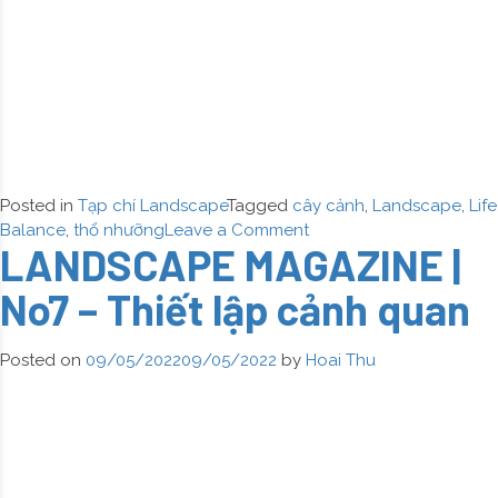
Posted in
Tạp chí Landscape
Tagged
cây cảnh
,
Landscape
,
Life
on
Balance
,
thổ nhưỡng
Leave a Comment
LANDSCAPE MAGAZINE |
LANDSCAPE
MAGAZINE
No7 – Thiết lập cảnh quan
|
No8
–
Posted on
09/05/2022
09/05/2022
by
Hoai Thu
Vườn
treo
thẳng
đứng