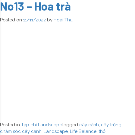
No13 – Hoa trà
|
No14
–
Posted on
11/11/2022
by
Hoai Thu
Thu
hải
đường
Posted in
Tạp chí Landscape
Tagged
cây cảnh
,
cây trồng
,
chăm sóc cây cảnh
,
Landscape
,
Life Balance
,
thổ