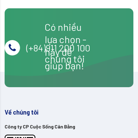
No4
bài
–
Khu
viết
vườn
Có nhiều
trên
sân
lựa chọn -
thượng
(+84)911 200 100
hãy để
chúng tôi
giúp bạn!
Về chúng tôi
Công ty CP Cuộc Sống Cân Bằng