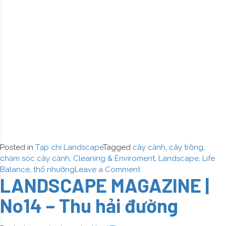
Thảo
Posted in
Tạp chí Landscape
Tagged
cây cảnh
,
cây trồng
,
chăm sóc cây cảnh
,
Cleaning & Enviroment
,
Landscape
,
Life
on
Balance
,
thổ nhưỡng
Leave a Comment
LANDSCAPE MAGAZINE |
LANDSCAPE
MAGAZINE
No14 – Thu hải đường
|
No15
–