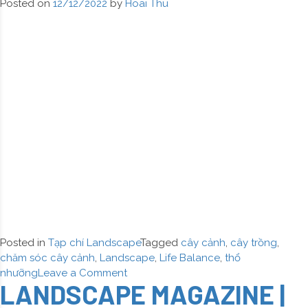
Posted on
12/12/2022
by
Hoai Thu
Hoa
hải
đường
Posted in
Tạp chí Landscape
Tagged
cây cảnh
,
cây trồng
,
chăm sóc cây cảnh
,
Landscape
,
Life Balance
,
thổ
on
nhưỡng
Leave a Comment
LANDSCAPE MAGAZINE |
LANDSCAPE
MAGAZINE