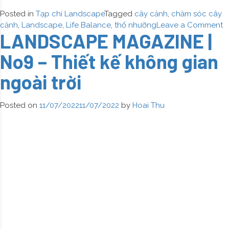
Posted in
Tạp chí Landscape
Tagged
cây cảnh
,
chăm sóc cây
o
cảnh
,
Landscape
,
Life Balance
,
thổ nhưỡng
Leave a Comment
LANDSCAPE MAGAZINE |
L
M
No9 – Thiết kế không gian
|
N
ngoài trời
–
H
h
Posted on
11/07/2022
11/07/2022
by
Hoai Thu
d