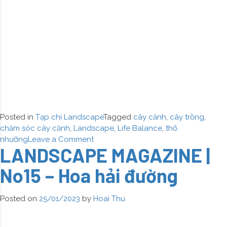
Posted in
Tạp chí Landscape
Tagged
cây cảnh
,
cây trồng
,
chăm sóc cây cảnh
,
Landscape
,
Life Balance
,
thổ
on
nhưỡng
Leave a Comment
LANDSCAPE MAGAZINE |
LANDSCAPE
MAGAZINE
No15 – Hoa hải đường
|
No16
–
Posted on
25/01/2023
by
Hoai Thu
Dạ
Yến