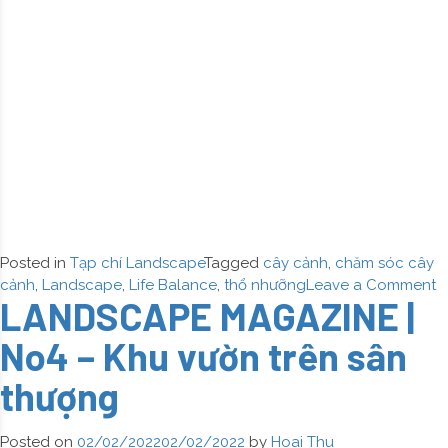
Posted in
Tạp chí Landscape
Tagged
cây cảnh
,
chăm sóc cây
o
cảnh
,
Landscape
,
Life Balance
,
thổ nhưỡng
Leave a Comment
LANDSCAPE MAGAZINE |
L
M
No4 – Khu vườn trên sân
|
N
thượng
–
T
k
Posted on
02/02/2022
02/02/2022
by
Hoai Thu