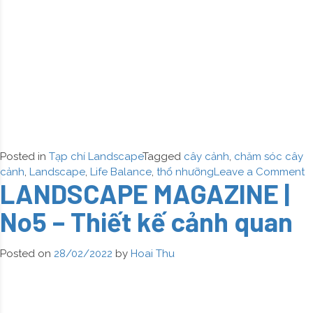
Posted in
Tạp chí Landscape
Tagged
cây cảnh
,
chăm sóc cây
o
cảnh
,
Landscape
,
Life Balance
,
thổ nhưỡng
Leave a Comment
LANDSCAPE MAGAZINE |
L
M
No5 – Thiết kế cảnh quan
|
N
–
Posted on
28/02/2022
by
Hoai Thu
T
l
c
q