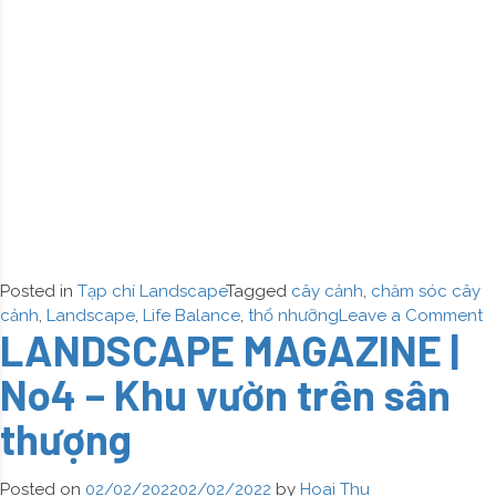
Posted in
Tạp chí Landscape
Tagged
cây cảnh
,
chăm sóc cây
o
cảnh
,
Landscape
,
Life Balance
,
thổ nhưỡng
Leave a Comment
LANDSCAPE MAGAZINE |
L
M
No4 – Khu vườn trên sân
|
N
thượng
–
T
k
Posted on
02/02/2022
02/02/2022
by
Hoai Thu