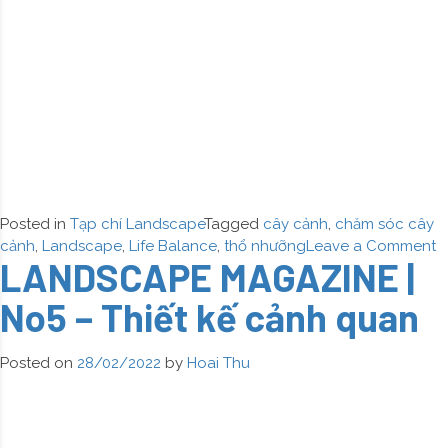
Posted in
Tạp chí Landscape
Tagged
cây cảnh
,
chăm sóc cây
o
cảnh
,
Landscape
,
Life Balance
,
thổ nhưỡng
Leave a Comment
LANDSCAPE MAGAZINE |
L
M
No5 – Thiết kế cảnh quan
|
N
–
Posted on
28/02/2022
by
Hoai Thu
T
l
c
q