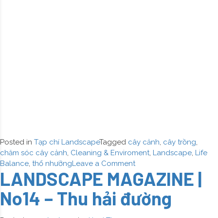
Thảo
Posted in
Tạp chí Landscape
Tagged
cây cảnh
,
cây trồng
,
chăm sóc cây cảnh
,
Cleaning & Enviroment
,
Landscape
,
Life
on
Balance
,
thổ nhưỡng
Leave a Comment
LANDSCAPE MAGAZINE |
LANDSCAPE
MAGAZINE
No14 – Thu hải đường
|
No15
–