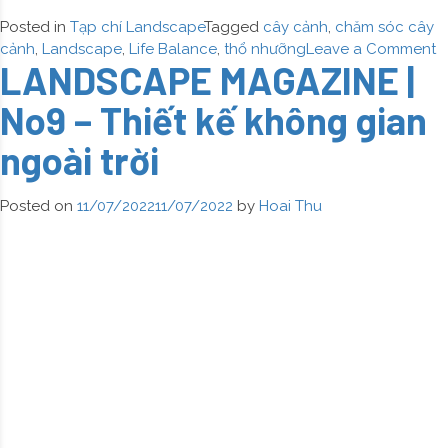
Posted in
Tạp chí Landscape
Tagged
cây cảnh
,
chăm sóc cây
o
cảnh
,
Landscape
,
Life Balance
,
thổ nhưỡng
Leave a Comment
LANDSCAPE MAGAZINE |
L
M
No9 – Thiết kế không gian
|
N
ngoài trời
–
H
h
Posted on
11/07/2022
11/07/2022
by
Hoai Thu
d