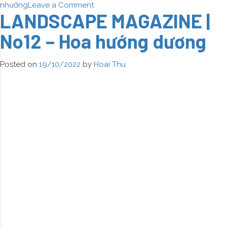
on
nhưỡng
Leave a Comment
LANDSCAPE MAGAZINE |
LANDSCAPE
MAGAZINE
No12 – Hoa hướng dương
|
No13
–
Posted on
19/10/2022
by
Hoai Thu
Hoa
trà