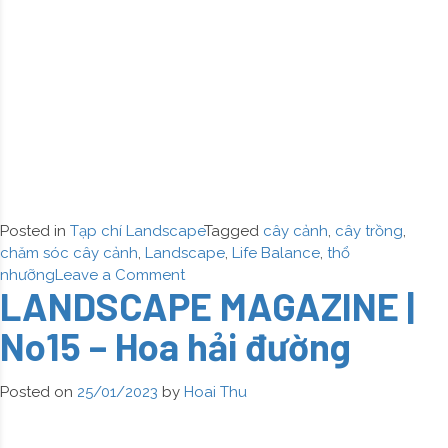
Posted in
Tạp chí Landscape
Tagged
cây cảnh
,
cây trồng
,
chăm sóc cây cảnh
,
Landscape
,
Life Balance
,
thổ
on
nhưỡng
Leave a Comment
LANDSCAPE MAGAZINE |
LANDSCAPE
MAGAZINE
No15 – Hoa hải đường
|
No16
–
Posted on
25/01/2023
by
Hoai Thu
Dạ
Yến