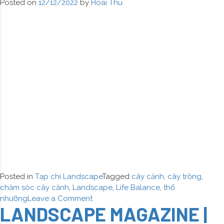
Posted on
12/12/2022
by
Hoai Thu
Hoa
hải
đường
Posted in
Tạp chí Landscape
Tagged
cây cảnh
,
cây trồng
,
chăm sóc cây cảnh
,
Landscape
,
Life Balance
,
thổ
on
nhưỡng
Leave a Comment
LANDSCAPE MAGAZINE |
LANDSCAPE
MAGAZINE