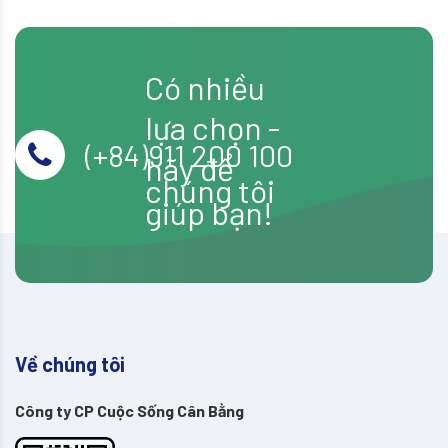
No4
bài
–
Khu
viết
vườn
Có nhiều
trên
sân
lựa chọn -
thượng
(+84)911 200 100
hãy để
chúng tôi
giúp bạn!
Về chúng tôi
Công ty CP Cuộc Sống Cân Bằng