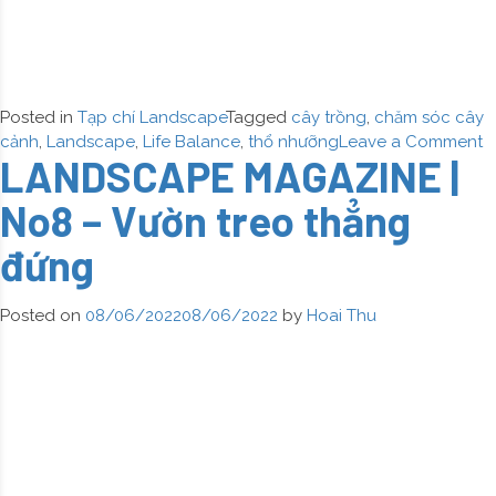
Posted in
Tạp chí Landscape
Tagged
cây trồng
,
chăm sóc cây
o
cảnh
,
Landscape
,
Life Balance
,
thổ nhưỡng
Leave a Comment
LANDSCAPE MAGAZINE |
L
M
No8 – Vườn treo thẳng
|
N
đứng
–
T
k
Posted on
08/06/2022
08/06/2022
by
Hoai Thu
k
g
n
tr