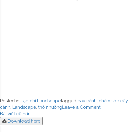
c
q
Posted in
Tạp chí Landscape
Tagged
cây cảnh
,
chăm sóc cây
on
cảnh
,
Landscape
,
thổ nhưỡng
Leave a Comment
Điều
LANDSCAPE
Bài viết cũ hơn
MAGAZINE
Download here
hướng
|