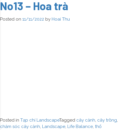
No13 – Hoa trà
|
No14
–
Posted on
11/11/2022
by
Hoai Thu
Thu
hải
đường
Posted in
Tạp chí Landscape
Tagged
cây cảnh
,
cây trồng
,
chăm sóc cây cảnh
,
Landscape
,
Life Balance
,
thổ