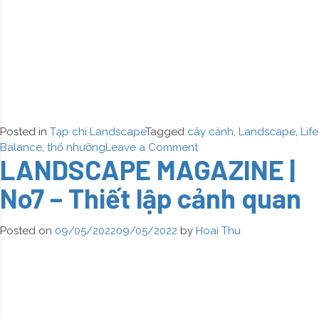
Posted in
Tạp chí Landscape
Tagged
cây cảnh
,
Landscape
,
Life
on
Balance
,
thổ nhưỡng
Leave a Comment
LANDSCAPE MAGAZINE |
LANDSCAPE
MAGAZINE
No7 – Thiết lập cảnh quan
|
No8
–
Posted on
09/05/2022
09/05/2022
by
Hoai Thu
Vườn
treo
thẳng
đứng