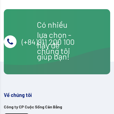
CLEANING
&
ENVIRONMENT
|
Có nhiều
Life
Balance
lựa chọn -
–
(+84)911 200 100
No.19
hãy để
Thiết
chúng tôi
kế
giúp bạn!
và
bảo
trì
Restroom
Công
cộng
Về chúng tôi
Công ty CP Cuộc Sống Cân Bằng