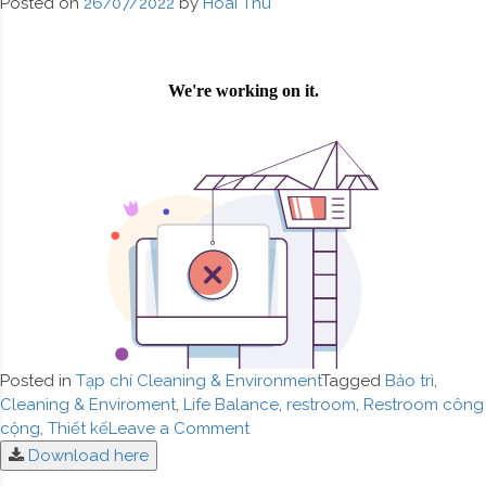
Posted on
26/07/2022
by
Hoai Thu
Posted in
Tạp chí Cleaning & Environment
Tagged
Bảo trì
,
Cleaning & Enviroment
,
Life Balance
,
restroom
,
Restroom công
on
cộng
,
Thiết kế
Leave a Comment
Tạp
Download here
chí