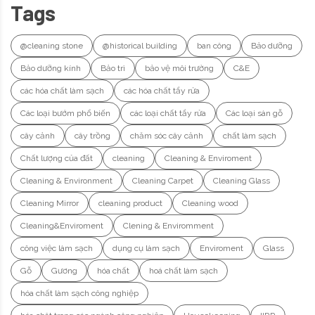
Tags
@cleaning stone
@historical building
ban công
Bảo dưỡng
Bảo dưỡng kính
Bảo trì
bảo vệ môi trường
C&E
các hóa chất làm sạch
các hóa chất tẩy rửa
Các loại bướm phổ biến
các loại chất tẩy rửa
Các loại sàn gỗ
cây cảnh
cây trồng
chăm sóc cây cảnh
chất làm sạch
Chất lượng của đất
cleaning
Cleaning & Enviroment
Cleaning & Environment
Cleaning Carpet
Cleaning Glass
Cleaning Mirror
cleaning product
Cleaning wood
Cleaning&Enviroment
Clening & Enviromment
công việc làm sạch
dụng cụ làm sạch
Enviroment
Glass
Gỗ
Gương
hóa chất
hoá chất làm sạch
hóa chất làm sạch công nghiệp