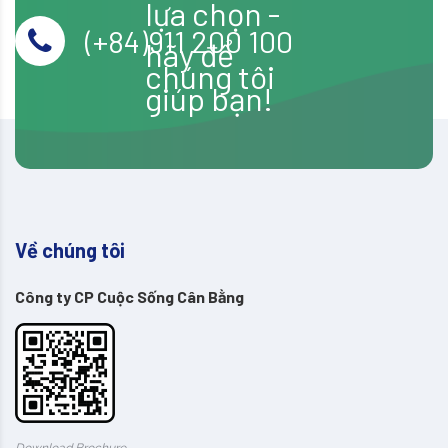
lựa chọn -
(+84)911 200 100
hãy để
chúng tôi
giúp bạn!
Về chúng tôi
Công ty CP Cuộc Sống Cân Bằng
Download Brochure