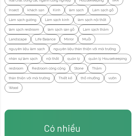
hóa chât trong các ngành công nghiệp
Housekeeping
IIRR
Insect
khách sạn
Kính
làm sạch
Làm sạch gỗ
Làm sạch gương
Làm sạch kính
làm sạch nội thất
làm sạch restroom
làm sạch sàn gỗ
Làm sạch thảm
Landscape
Life Balance
Mirror
Muỗi
nguyên liệu làm sạch
nguyên liệu thân thiện với môi trường
nhân sự làm sạch
nội thất
quản lý
quản lý Housekeeping
restroom
Restroom công cộng
Stone
Thảm
thân thiện với môi trường
Thiết kế
thổ nhưỡng
vườn
Wood
Có nhiều