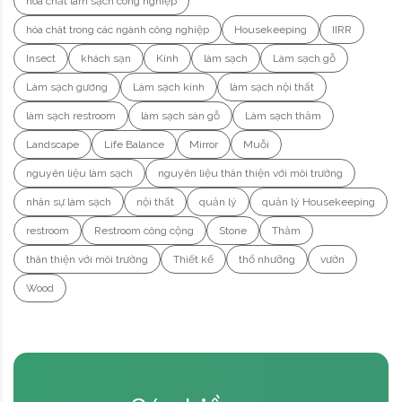
hóa chất làm sạch công nghiệp
hóa chât trong các ngành công nghiệp
Housekeeping
IIRR
Insect
khách sạn
Kính
làm sạch
Làm sạch gỗ
Làm sạch gương
Làm sạch kính
làm sạch nội thất
làm sạch restroom
làm sạch sàn gỗ
Làm sạch thảm
Landscape
Life Balance
Mirror
Muỗi
nguyên liệu làm sạch
nguyên liệu thân thiện với môi trường
nhân sự làm sạch
nội thất
quản lý
quản lý Housekeeping
restroom
Restroom công cộng
Stone
Thảm
thân thiện với môi trường
Thiết kế
thổ nhưỡng
vườn
Wood