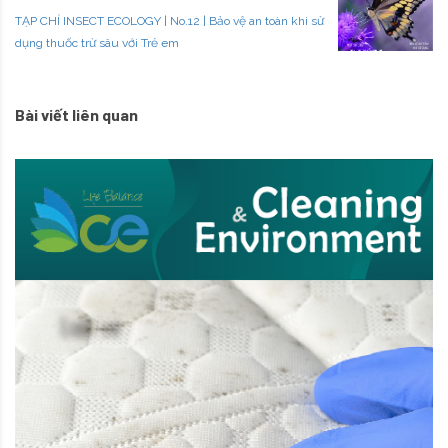
TẠP CHÍ INSECT ECOLOGY | No.12 | Bảo vệ an toàn khi sử
dụng thuốc trừ sâu với Trẻ em
Bài viết liên quan