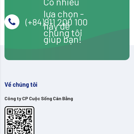
Có nhiều
lựa chọn -
(+84)911 200 100
hãy để
chúng tôi
giúp bạn!
Về chúng tôi
Công ty CP Cuộc Sống Cân Bằng