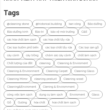
Tags
@cleaning stone
@historical building
ban công
Bảo dưỡng
Bảo dưỡng kính
Bảo trì
bảo vệ môi trường
C&E
các hóa chất làm sạch
các hóa chất tẩy rửa
Các loại bướm phổ biến
các loại chất tẩy rửa
Các loại sàn gỗ
cây cảnh
cây trồng
chăm sóc cây cảnh
chất làm sạch
Chất lượng của đất
cleaning
Cleaning & Enviroment
Cleaning & Environment
Cleaning Carpet
Cleaning Glass
Cleaning Mirror
cleaning product
Cleaning wood
Cleaning&Enviroment
Clening & Enviromment
công việc làm sạch
dụng cụ làm sạch
Enviroment
Glass
Gỗ
Gương
hóa chất
hoá chất làm sạch