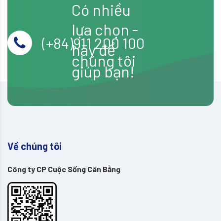
Có nhiều
lựa chọn -
(+84)911 200 100
hãy để
chúng tôi
giúp bạn!
Về chúng tôi
Công ty CP Cuộc Sống Cân Bằng