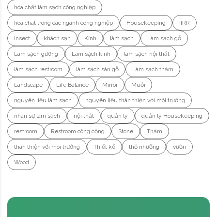
hóa chất làm sạch công nghiệp
hóa chât trong các ngành công nghiệp
Housekeeping
IIRR
Insect
khách sạn
Kính
làm sạch
Làm sạch gỗ
Làm sạch gương
Làm sạch kính
làm sạch nội thất
làm sạch restroom
làm sạch sàn gỗ
Làm sạch thảm
Landscape
Life Balance
Mirror
Muỗi
nguyên liệu làm sạch
nguyên liệu thân thiện với môi trường
nhân sự làm sạch
nội thất
quản lý
quản lý Housekeeping
restroom
Restroom công cộng
Stone
Thảm
thân thiện với môi trường
Thiết kế
thổ nhưỡng
vườn
Wood