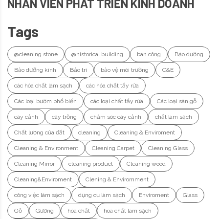
NHÂN VIÊN PHÁT TRIỂN KINH DOANH
Tags
@cleaning stone
@historical building
ban công
Bảo dưỡng
Bảo dưỡng kính
Bảo trì
bảo vệ môi trường
C&E
các hóa chất làm sạch
các hóa chất tẩy rửa
Các loại bướm phổ biến
các loại chất tẩy rửa
Các loại sàn gỗ
cây cảnh
cây trồng
chăm sóc cây cảnh
chất làm sạch
Chất lượng của đất
cleaning
Cleaning & Enviroment
Cleaning & Environment
Cleaning Carpet
Cleaning Glass
Cleaning Mirror
cleaning product
Cleaning wood
Cleaning&Enviroment
Clening & Enviromment
công việc làm sạch
dụng cụ làm sạch
Enviroment
Glass
Gỗ
Gương
hóa chất
hoá chất làm sạch