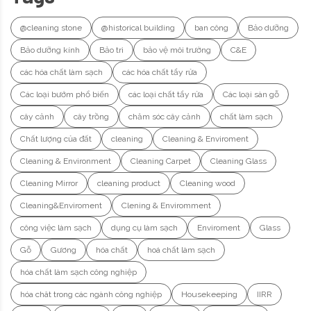
@cleaning stone
@historical building
ban công
Bảo dưỡng
Bảo dưỡng kính
Bảo trì
bảo vệ môi trường
C&E
các hóa chất làm sạch
các hóa chất tẩy rửa
Các loại bướm phổ biến
các loại chất tẩy rửa
Các loại sàn gỗ
cây cảnh
cây trồng
chăm sóc cây cảnh
chất làm sạch
Chất lượng của đất
cleaning
Cleaning & Enviroment
Cleaning & Environment
Cleaning Carpet
Cleaning Glass
Cleaning Mirror
cleaning product
Cleaning wood
Cleaning&Enviroment
Clening & Enviromment
công việc làm sạch
dụng cụ làm sạch
Enviroment
Glass
Gỗ
Gương
hóa chất
hoá chất làm sạch
hóa chất làm sạch công nghiệp
hóa chât trong các ngành công nghiệp
Housekeeping
IIRR