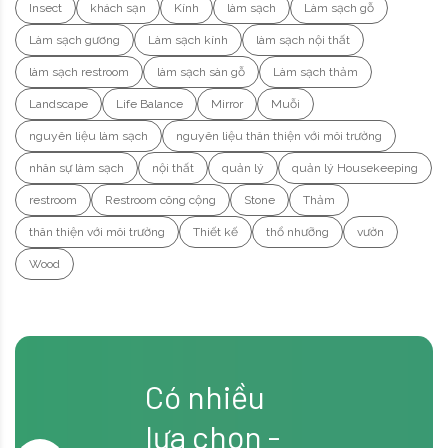
Insect
khách sạn
Kính
làm sạch
Làm sạch gỗ
Làm sạch gương
Làm sạch kính
làm sạch nội thất
làm sạch restroom
làm sạch sàn gỗ
Làm sạch thảm
Landscape
Life Balance
Mirror
Muỗi
nguyên liệu làm sạch
nguyên liệu thân thiện với môi trường
nhân sự làm sạch
nội thất
quản lý
quản lý Housekeeping
restroom
Restroom công cộng
Stone
Thảm
thân thiện với môi trường
Thiết kế
thổ nhưỡng
vườn
Wood
Có nhiều
lựa chọn -