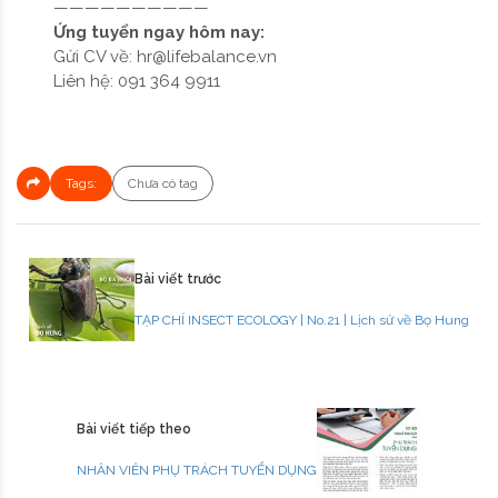
——————————
Ứng tuyển ngay hôm nay:
Gửi CV về:
hr@lifebalance.vn
Liên hệ: 091 364 9911
Tags:
Chưa có tag
Bài viết trước
TẠP CHÍ INSECT ECOLOGY | No.21 | Lịch sử về Bọ Hung
Bài viết tiếp theo
NHÂN VIÊN PHỤ TRÁCH TUYỂN DỤNG