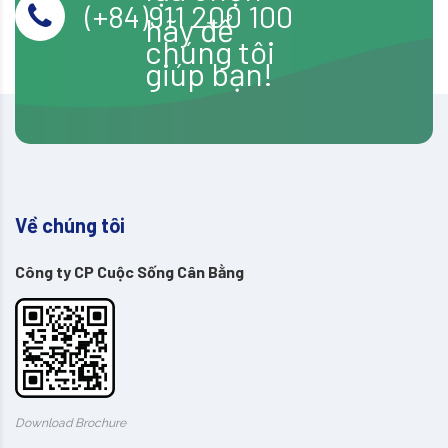
(+84)911 200 100
hãy để
chúng tôi
giúp bạn!
Về chúng tôi
Công ty CP Cuộc Sống Cân Bằng
Download Brochure