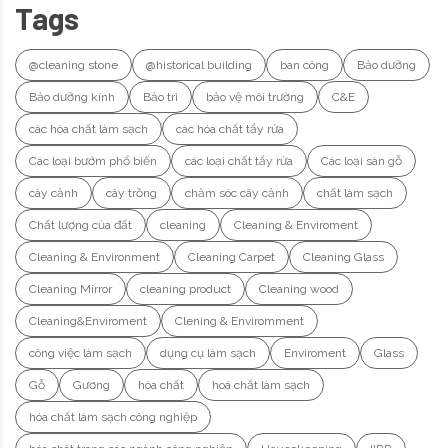
Tags
@cleaning stone
@historical building
ban công
Bảo dưỡng
Bảo dưỡng kính
Bảo trì
bảo vệ môi trường
C&E
các hóa chất làm sạch
các hóa chất tẩy rửa
Các loại bướm phổ biến
các loại chất tẩy rửa
Các loại sàn gỗ
cây cảnh
cây trồng
chăm sóc cây cảnh
chất làm sạch
Chất lượng của đất
cleaning
Cleaning & Enviroment
Cleaning & Environment
Cleaning Carpet
Cleaning Glass
Cleaning Mirror
cleaning product
Cleaning wood
Cleaning&Enviroment
Clening & Enviromment
công việc làm sạch
dụng cụ làm sạch
Enviroment
Glass
Gỗ
Gương
hóa chất
hoá chất làm sạch
hóa chất làm sạch công nghiệp