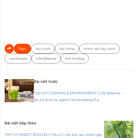
Tags:
cây cảnh
cây trồng
chăm sóc cây cảnh
Landscape
Life Balance
thổ nhưỡng
Bài viết trước
Tạp chí CLEANING & ENVIRONMENT | Life Balance –
No.26 Quản lý ngành Houskeeping P.4
Bài viết tiếp theo
TẠP CHÍ INSECT ECOLOGY | No.10 | Các loại sâu bướm gây