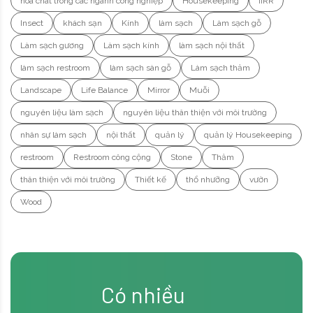
hóa chât trong các ngành công nghiệp
Housekeeping
IIRR
Insect
khách sạn
Kính
làm sạch
Làm sạch gỗ
Làm sạch gương
Làm sạch kính
làm sạch nội thất
làm sạch restroom
làm sạch sàn gỗ
Làm sạch thảm
Landscape
Life Balance
Mirror
Muỗi
nguyên liệu làm sạch
nguyên liệu thân thiện với môi trường
nhân sự làm sạch
nội thất
quản lý
quản lý Housekeeping
restroom
Restroom công cộng
Stone
Thảm
thân thiện với môi trường
Thiết kế
thổ nhưỡng
vườn
Wood
Có nhiều