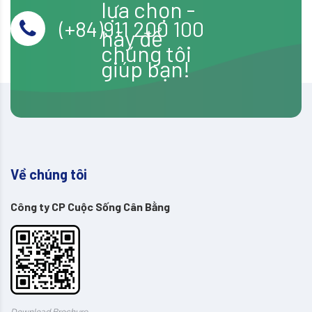
lựa chọn -
(+84)911 200 100
hãy để
chúng tôi
giúp bạn!
Về chúng tôi
Công ty CP Cuộc Sống Cân Bằng
Download Brochure