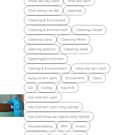
chăm sóc cây cảnh
chất làm sạch
Chất lượng của đất
cleaning
Cleaning & Enviroment
Cleaning & Environment
Cleaning Carpet
Cleaning Glass
Cleaning Mirror
cleaning product
Cleaning wood
Cleaning&Enviroment
Clening & Enviromment
công việc làm sạch
dụng cụ làm sạch
Enviroment
Glass
Gỗ
Gương
hóa chất
hoá chất làm sạch
hóa chất làm sạch công nghiệp
hóa chât trong các ngành công nghiệp
Housekeeping
IIRR
Insect