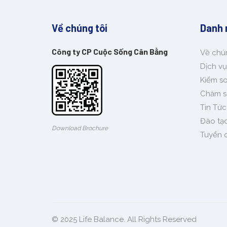
Về chúng tôi
Danh
Công ty CP Cuộc Sống Cân Bằng
Về chún
Dịch v
Kiểm so
Chăm s
Tin Tức
Đào tạ
Download Brochure
Tuyển 
© 2025
Life Balance
. All Rights Reserved