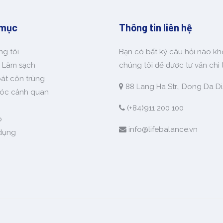
 mục
Thông tin liên hệ
g tôi
Bạn có bất kỳ câu hỏi nào kh
ụ Làm sạch
chúng tôi để được tư vấn chi t
át côn trùng
88 Lang Ha Str., Dong Da Dis
óc cảnh quan
(+84)911 200 100
o
info@lifebalance.vn
dụng