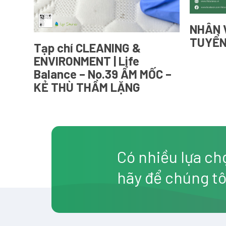
NHÂN 
TUYỂN
Tạp chí CLEANING &
ENVIRONMENT | Life
Balance – No.39 ẨM MỐC –
KẺ THÙ THẦM LẶNG
Có nhiều lựa ch
hãy để chúng tô