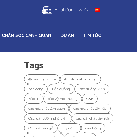
Hoạt động: 24/7
CHĂM SÓC CẢNH QUAN
DỰ ÁN
TIN TỨC
Tags
@cleaning stone
@historical building
ban công
Bảo dưỡng
Bảo dưỡng kính
Bảo trì
bảo vệ môi trường
C&E
các hóa chất làm sạch
các hóa chất tẩy rửa
Các loại bướm phổ biến
các loại chất tẩy rửa
Các loại sàn gỗ
cây cảnh
cây trồng