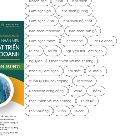
khách sạn
Kính
làm sạch
Làm sạch gỗ
Làm sạch gương
Làm sạch kính
làm sạch nội thất
làm sạch restroom
làm sạch sàn gỗ
Làm sạch thảm
Landscape
Life Balance
Mirror
Muỗi
nguyên liệu làm sạch
nguyên liệu thân thiện với môi trường
nhân sự làm sạch
nội thất
quản lý
quản lý Housekeeping
restroom
Restroom công cộng
Stone
Thảm
thân thiện với môi trường
Thiết kế
thổ nhưỡng
vườn
Wood