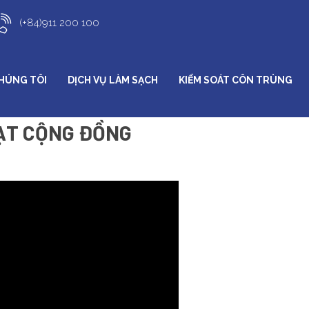
(+84)911 200 100
CHÚNG TÔI
DỊCH VỤ LÀM SẠCH
KIỂM SOÁT CÔN TRÙNG
ẠT CỘNG ĐỒNG