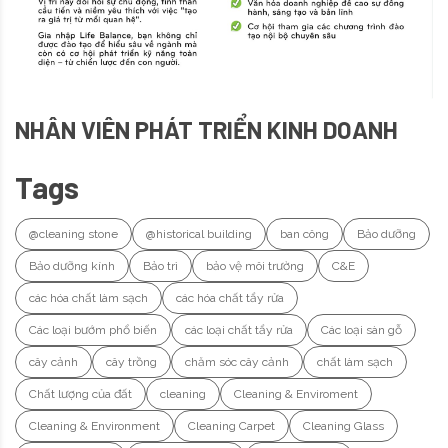
NHÂN VIÊN PHÁT TRIỂN KINH DOANH
Tags
@cleaning stone
@historical building
ban công
Bảo dưỡng
Bảo dưỡng kính
Bảo trì
bảo vệ môi trường
C&E
các hóa chất làm sạch
các hóa chất tẩy rửa
Các loại bướm phổ biến
các loại chất tẩy rửa
Các loại sàn gỗ
cây cảnh
cây trồng
chăm sóc cây cảnh
chất làm sạch
Chất lượng của đất
cleaning
Cleaning & Enviroment
Cleaning & Environment
Cleaning Carpet
Cleaning Glass