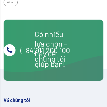
Wood
Có nhiều
lựa chọn -
(+84)911 200 100
hãy để
chúng tôi
giúp bạn!
Về chúng tôi