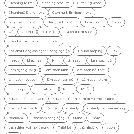
Cleaning Mirror
cleaning product
Cleaning wood
Cleaning&Enviroment
Clening & Enviromment
công việc làm sạch
dụng cụ làm sạch
Enviroment
Glass
Gỗ
Gương
hóa chất
hoá chất làm sạch
hóa chất làm sạch công nghiệp
hóa chât trong các ngành công nghiệp
Housekeeping
IIRR
Insect
khách sạn
Kính
làm sạch
Làm sạch gỗ
Làm sạch gương
Làm sạch kính
làm sạch nội thất
làm sạch restroom
làm sạch sàn gỗ
Làm sạch thảm
Landscape
Life Balance
Mirror
Muỗi
nguyên liệu làm sạch
nguyên liệu thân thiện với môi trường
nhân sự làm sạch
nội thất
quản lý
quản lý Housekeeping
restroom
Restroom công cộng
Stone
Thảm
thân thiện với môi trường
Thiết kế
thổ nhưỡng
vườn