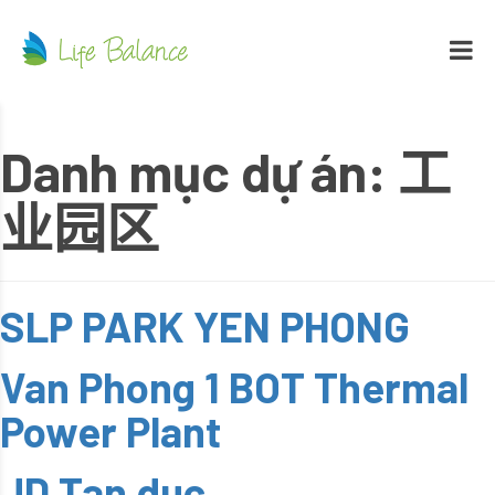
Danh mục dự án:
工
业园区
SLP PARK YEN PHONG
Van Phong 1 BOT Thermal
Power Plant
JD Tan duc