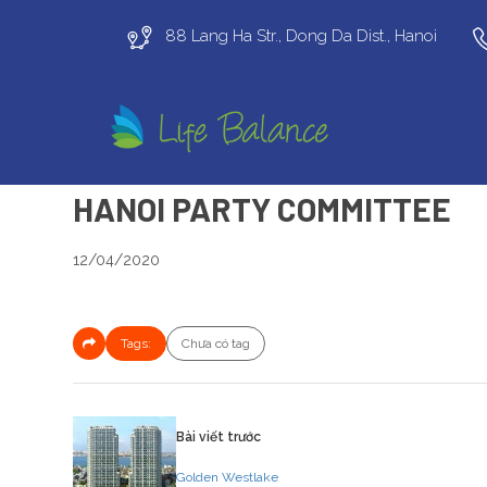
88 Lang Ha Str., Dong Da Dist., Hanoi
HANOI PARTY COMMITTEE
12/04/2020
Tags:
Chưa có tag
Bài viết trước
Golden Westlake