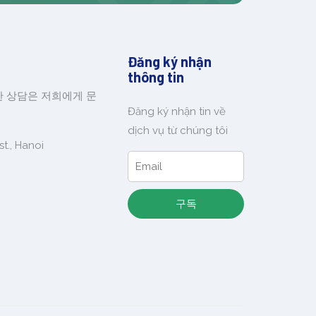
Đăng ký nhận
thông tin
한 상담은 저희에게 문
Đăng ký nhận tin về
dịch vụ từ chúng tôi
t., Hanoi
구독