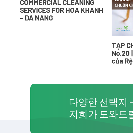
COMMERCIAL CLEANING
SERVICES FOR HOA KHANH
– DA NANG
TẠP CH
No.20 
của Rệ
다양한 선택지 
저희가 도와드