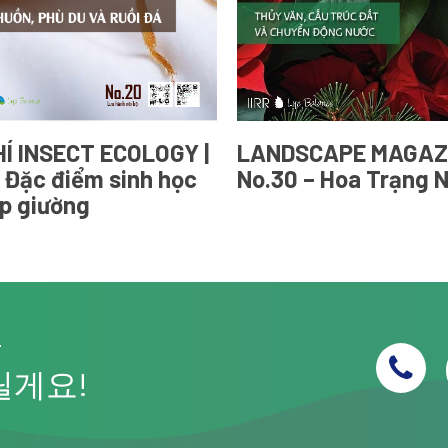
Í INSECT ECOLOGY |
LANDSCAPE MAGAZI
| Đặc điểm sinh học
No.30 – Hoa Trạng 
p giường
–
릴게요!