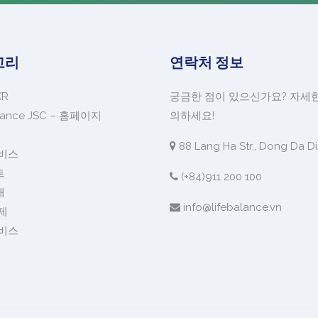
고리
연락처 정보
KR
궁금한 점이 있으신가요? 자세
alance JSC – 홈페이지
의하세요!
88 Lang Ha Str., Dong Da Dis
비스
트
(+84)911 200 100
개
info@lifebalance.vn
제
비스