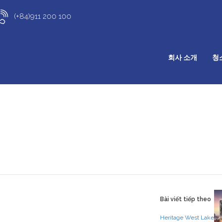
(+84)911 200 100
회사 소개
청
Bài viết tiếp theo
Heritage West Lake