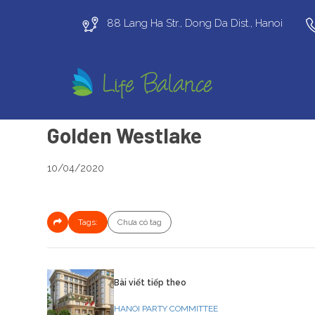
88 Lang Ha Str., Dong Da Dist., Hanoi
Golden Westlake
10/04/2020
Tags:
Chưa có tag
Bài viết tiếp theo
HANOI PARTY COMMITTEE