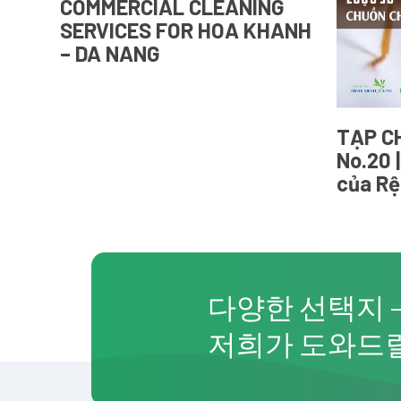
COMMERCIAL CLEANING
SERVICES FOR HOA KHANH
– DA NANG
TẠP CH
No.20 
của Rệ
다양한 선택지 
저희가 도와드