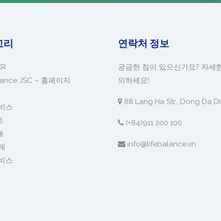
고리
연락처 정보
KR
궁금한 점이 있으신가요? 자세
alance JSC – 홈페이지
의하세요!
88 Lang Ha Str., Dong Da Dis
비스
트
(+84)911 200 100
개
info@lifebalance.vn
제
비스