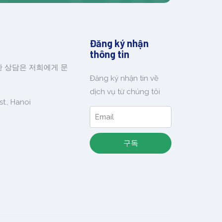
Đăng ký nhận
thông tin
한 상담은 저희에게 문
Đăng ký nhận tin về
dịch vụ từ chúng tôi
t., Hanoi
구독