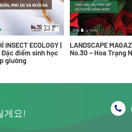
Í INSECT ECOLOGY |
LANDSCAPE MAGAZI
| Đặc điểm sinh học
No.30 – Hoa Trạng 
p giường
–
릴게요!