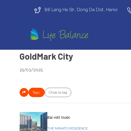
88 Lang Ha Str., Dong Da Dist., Hanoi
GoldMark City
25/03/2025
Tags:
Chưa có tag
Bài viết trước
THE MINATO RESIDENCE