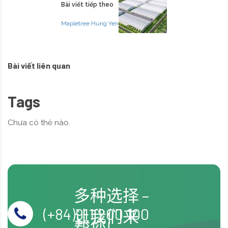
Bài viết tiếp theo
Mapletree Hung Yen
Bài viết liên quan
Tags
Chưa có thẻ nào.
多种选择 –
(+84)911 200 100
让我们来
帮您!