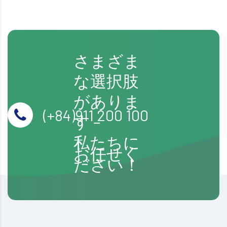
さまざま
な選択肢
がありま
(+84)911 200 100
す –
私たちに
お任せく
ださい！