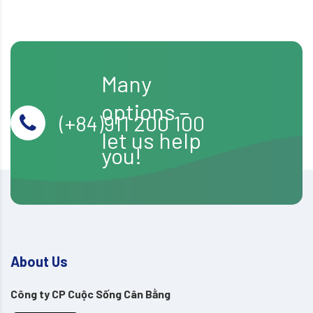
Many
options –
(+84)911 200 100
let us help
you!
About Us
Công ty CP Cuộc Sống Cân Bằng