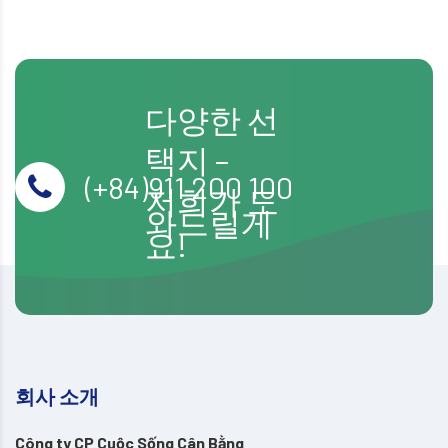
다양한 선
택지 –
(+84)911 200 100
저희가 도
와드릴게
요!
회사 소개
Công ty CP Cuộc Sống Cân Bằng