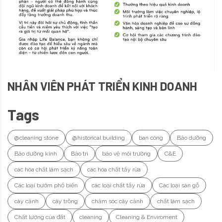
NHÂN VIÊN PHÁT TRIỂN KINH DOANH
Tags
@cleaning stone
@historical building
ban công
Bảo dưỡng
Bảo dưỡng kính
Bảo trì
bảo vệ môi trường
C&E
các hóa chất làm sạch
các hóa chất tẩy rửa
Các loại bướm phổ biến
các loại chất tẩy rửa
Các loại sàn gỗ
cây cảnh
cây trồng
chăm sóc cây cảnh
chất làm sạch
Chất lượng của đất
cleaning
Cleaning & Enviroment