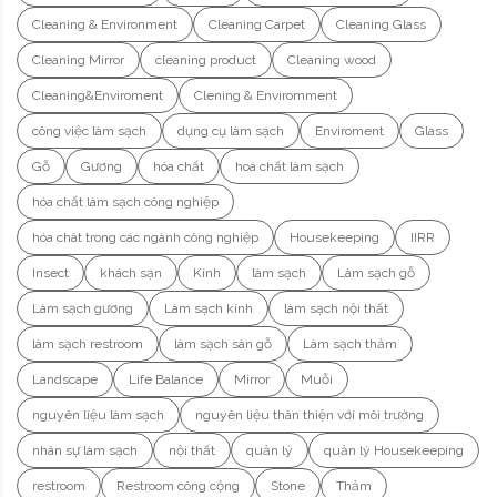
Cleaning & Environment
Cleaning Carpet
Cleaning Glass
Cleaning Mirror
cleaning product
Cleaning wood
Cleaning&Enviroment
Clening & Enviromment
công việc làm sạch
dụng cụ làm sạch
Enviroment
Glass
Gỗ
Gương
hóa chất
hoá chất làm sạch
hóa chất làm sạch công nghiệp
hóa chât trong các ngành công nghiệp
Housekeeping
IIRR
Insect
khách sạn
Kính
làm sạch
Làm sạch gỗ
Làm sạch gương
Làm sạch kính
làm sạch nội thất
làm sạch restroom
làm sạch sàn gỗ
Làm sạch thảm
Landscape
Life Balance
Mirror
Muỗi
nguyên liệu làm sạch
nguyên liệu thân thiện với môi trường
nhân sự làm sạch
nội thất
quản lý
quản lý Housekeeping
restroom
Restroom công cộng
Stone
Thảm