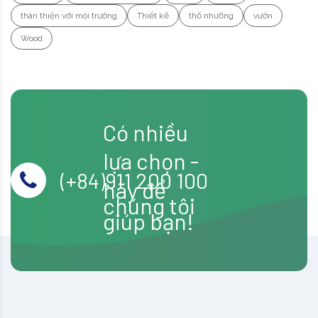
thân thiện với môi trường
Thiết kế
thổ nhưỡng
vườn
Wood
Có nhiều
lựa chọn -
(+84)911 200 100
hãy để
chúng tôi
giúp bạn!